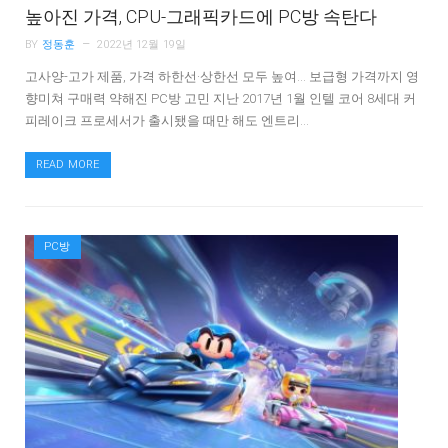
높아진 가격, CPU-그래픽카드에 PC방 속탄다
BY
정동훈
2022년 12월 19일
고사양-고가 제품, 가격 하한선·상한선 모두 높여… 보급형 가격까지 영
향미쳐 구매력 약해진 PC방 고민 지난 2017년 1월 인텔 코어 8세대 커
피레이크 프로세서가 출시됐을 때만 해도 엔트리…
READ MORE
PC방