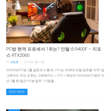
PC방 현역 프로세서 1위는? 인텔 i5-9400F – 지포
스 RTX2060
BY
정동훈
2023년 3월 23일
아이러브PC방 2월 설문조사 통계, CPU는 차세대 모델 점유율 ‘아직’ 업
그레이드 우선 순위는 그래픽카드 > CPU > 메모리 아이러브PC방이 지
난 2월 한 달간 PC방 업주 175명을…
READ MORE