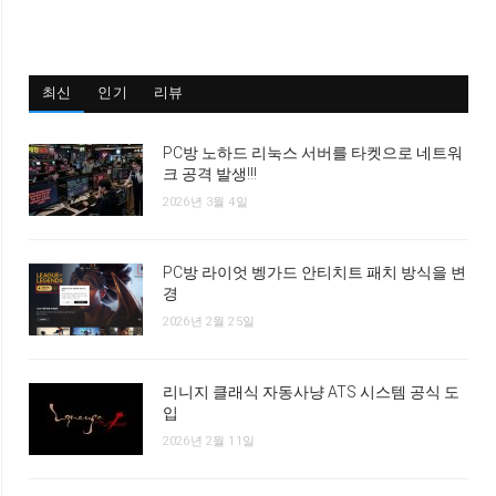
최신
인기
리뷰
PC방 노하드 리눅스 서버를 타켓으로 네트워
크 공격 발생!!!
2026년 3월 4일
PC방 라이엇 벵가드 안티치트 패치 방식을 변
경
2026년 2월 25일
리니지 클래식 자동사냥 ATS 시스템 공식 도
입
2026년 2월 11일