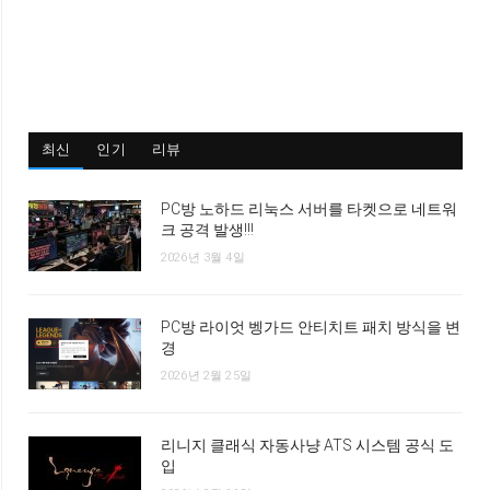
최신
인기
리뷰
PC방 노하드 리눅스 서버를 타켓으로 네트워
크 공격 발생!!!
2026년 3월 4일
PC방 라이엇 벵가드 안티치트 패치 방식을 변
경
2026년 2월 25일
리니지 클래식 자동사냥 ATS 시스템 공식 도
입