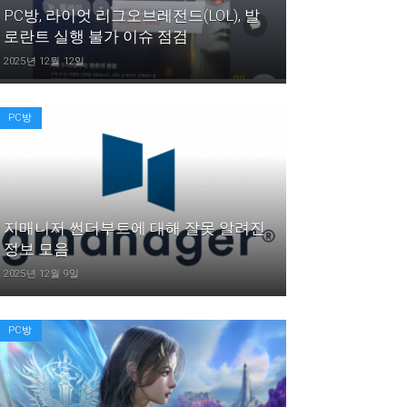
PC방, 라이엇 리그오브레전드(LOL), 발
로란트 실행 불가 이슈 점검
2025년 12월 12일
PC방
지매니저 썬더부트에 대해 잘못 알려진
정보 모음
2025년 12월 9일
PC방