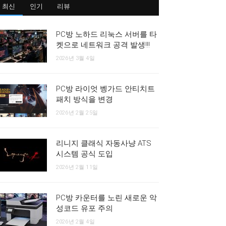
최신
인기
리뷰
PC방 노하드 리눅스 서버를 타
켓으로 네트워크 공격 발생!!!
2026년 3월 4일
PC방 라이엇 벵가드 안티치트
패치 방식을 변경
2026년 2월 25일
리니지 클래식 자동사냥 ATS
시스템 공식 도입
2026년 2월 11일
PC방 카운터를 노린 새로운 악
성코드 유포 주의
2026년 2월 4일