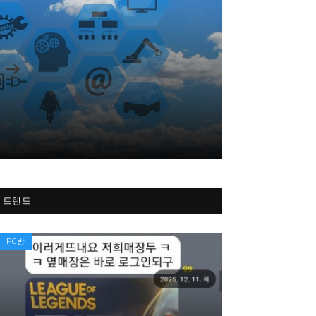
트렌드
PC방