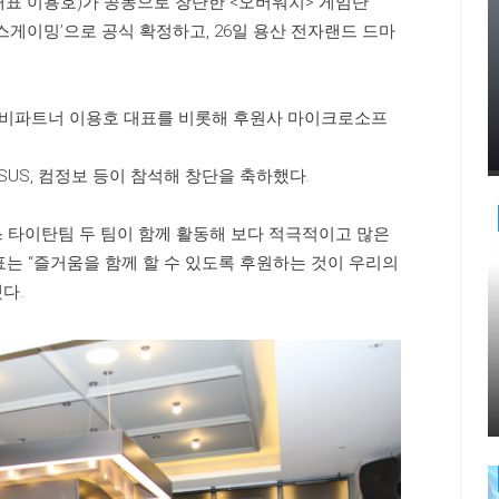
표 이용호)가 공동으로 창단한 <오버워치> 게임단
‘라이노스게이밍’으로 공식 확정하고, 26일 용산 전자랜드 드마
비파트너 이용호 대표를 비롯해 후원사 마이크로소프
SUS, 컴정보 등이 참석해 창단을 축하했다.
 타이탄팀 두 팀이 함께 활동해 보다 적극적이고 많은
는 “즐거움을 함께 할 수 있도록 후원하는 것이 우리의
다.