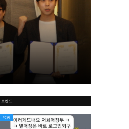
트렌드
PC방