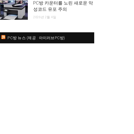
PC방 카운터를 노린 새로운 악
성코드 유포 주의
2026년 2월 4일
PC방 뉴스 (제공 : 아이러브PC방)