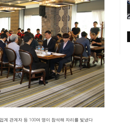
계 관계자 등 100여 명이 참석해 자리를 빛냈다