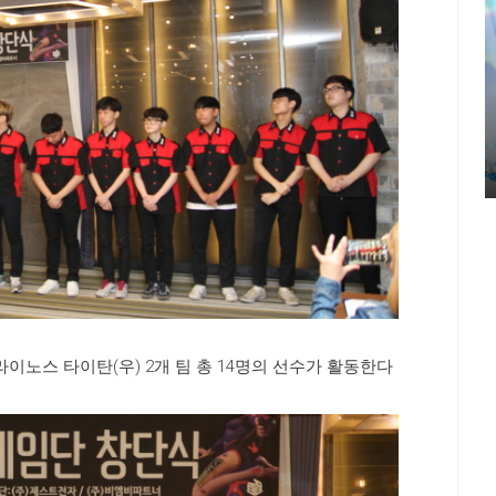
이노스 타이탄(우) 2개 팀 총 14명의 선수가 활동한다