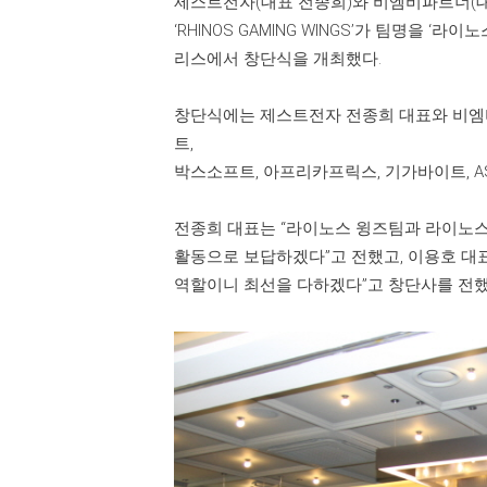
제스트전자(대표 전종희)와 비엠비파트너(대
‘RHINOS GAMING WINGS’가 팀명을 
리스에서 창단식을 개최했다.
창단식에는 제스트전자 전종희 대표와 비엠
트,
박스소프트, 아프리카프릭스, 기가바이트, A
전종희 대표는 “라이노스 윙즈팀과 라이노스
활동으로 보답하겠다”고 전했고, 이용호 대표
역할이니 최선을 다하겠다”고 창단사를 전했