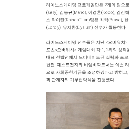
라이노스게이밍 프로게임단은 2개의 팀으로 구
(selly), 김동규(Mano), 이경훈(Koco), 김진
스 타이탄(RhinosTitan)팀은 최혁(Bravo),
(Lordly), 유지환(Elysium) 선수가 활동한다.
라이노스게이밍 선수들은 지난 <오버워치> 런
포츠<오버워치> 게임대회 각 1, 2위의 성적
대표 선발전에서 노미네이트된 실력파 프로
한편, 제스트전자와 비엠비파트너는 이번 
으로 사회공헌기금을 조성하겠다고 밝히고,
과 관계자와 기부협약식을 진행했다.