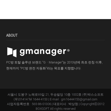
ABOUT
PC방 토탈 솔루션 브랜드 "GㆍManager"는 2013년에 최초 런칭 이후,
현재까지 "PC방 완전 자동화"라는 목표를 지향합니다.
서울시 도봉구 노해로69길 21, 두승빌딩 10층 1002호 (주)박스소프트
(우)01414 Tel 1644-4153 | E-mail : gm16444153@gmail.com
사업자등록번호 : 565-86-01306 | 대표이사 : 박상청 | Copyrightⓒ2012
BOXSOFT All rights reserved