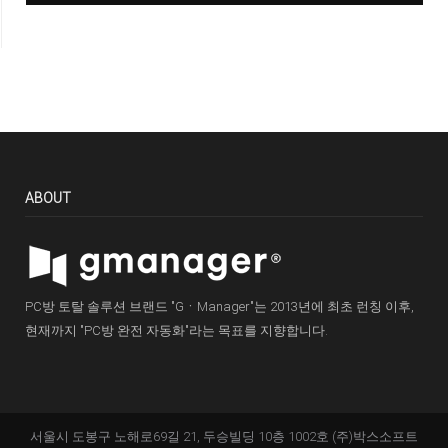
ABOUT
PC방 토탈 솔루션 브랜드 "GㆍManager"는 2013년에 최초 런칭 이후,
현재까지 "PC방 완전 자동화"라는 목표를 지향합니다.
서울시 도봉구 노해로69길 21, 두승빌딩 10층 1002호 (주)박스소프트