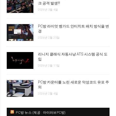
크 공격 발생!!!
2026년 3월 4일
PC방 라이엇 벵가드 안티치트 패치 방식을 변
경
2026년 2월 25일
리니지 클래식 자동사냥 ATS 시스템 공식 도
입
2026년 2월 11일
PC방 카운터를 노린 새로운 악성코드 유포 주
의
2026년 2월 4일
PC방 뉴스 (제공 : 아이러브PC방)