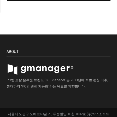
ABOUT
PC방 토탈 솔루션 브랜드 "GㆍManager"는 2013년에 최초 런칭 이후,
현재까지 "PC방 완전 자동화"라는 목표를 지향합니다.
서울시 도봉구 노해로69길 21, 두승빌딩 10층 1002호 (주)박스소프트