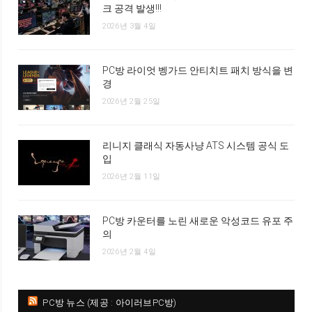
크 공격 발생!!!
2026년 3월 4일
PC방 라이엇 벵가드 안티치트 패치 방식을 변
경
2026년 2월 25일
리니지 클래식 자동사냥 ATS 시스템 공식 도
입
2026년 2월 11일
PC방 카운터를 노린 새로운 악성코드 유포 주
의
2026년 2월 4일
PC방 뉴스 (제공 : 아이러브PC방)